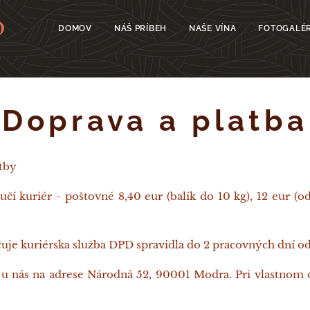
O
DOMOV
NÁŠ PRÍBEH
NAŠE VÍNA
FOTOGALÉR
Doprava a platba
tby
čí kuriér - poštovné 8,40 eur (balík do 10 kg), 12 eur (od
uje kuriérska služba DPD spravidla do 2 pracovných dní o
 nás na adrese Národná 52, 90001 Modra. Pri vlastnom o