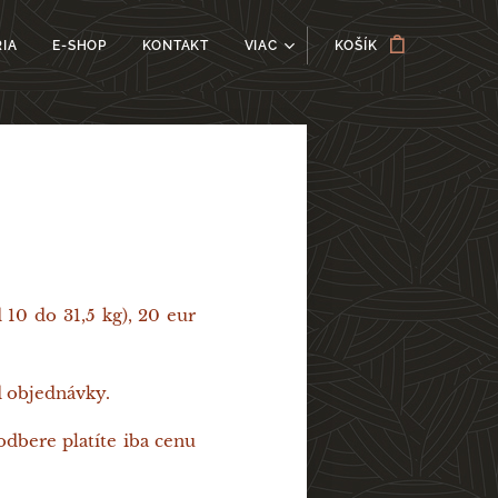
IA
E-SHOP
KONTAKT
VIAC
KOŠÍK
 10 do 31,5 kg), 20 eur
d objednávky.
dbere platíte iba cenu