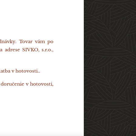
ednávky. Tovar vám po
 adrese SIVKO, s.r.o.,
tba v hotovosti..
 doručenie v hotovosti,