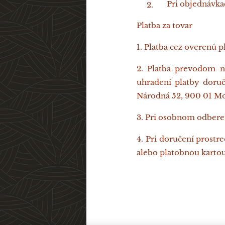
Pri objednávka
Platba za tovar
1. Platba cez overenú 
2. Platba prevodom n
uhradení platby doruč
Národná 52, 900 01 Mo
3. Pri osobnom odbere 
4. Pri doručení prostr
alebo platobnou kartou