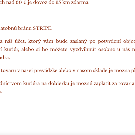
ch nad 60 € je dovoz do 35 km zdarma.
platobnú bránu STRIPE.
a náš účet, ktorý vám bude zaslaný po potvrdení obj
í kuriér, alebo si ho môžete vyzdvihnúť osobne u nás na
dra.
tovaru v našej prevádzke alebo v našom sklade je možná pla
edníctvom kuriéra na dobierku je možné zaplatiť za tovar a
.