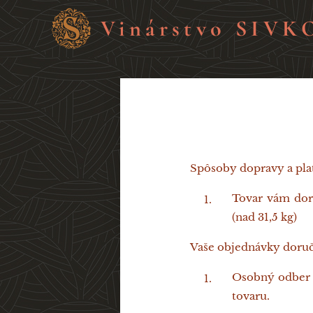
Vinárstvo SIVK
Spôsoby dopravy a pla
Tovar vám doru
(nad 31,5 kg)
Vaše objednávky doruč
Osobný odber u
tovaru.