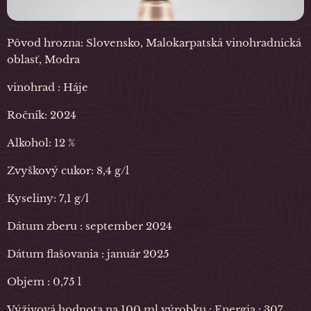
Pôvod hrozna: Slovensko, Malokarpatská vinohradnická
oblasť, Modra
vinohrad : Háje
Ročník: 2024
Alkohol: 12 %
Zvyškový cukor: 8,4 g/l
Kyseliny: 7,1 g/l
Dátum zberu : september 2024
Dátum flašovania : január 2025
Objem : 0,75 l
Výživová hodnota na 100 ml výrobku : Energia : 307